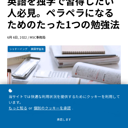
英語を独学で習得したい
人必見。ペラペラになる
ためのたった1つの勉強法
6月 6日, 2022 / MSC事務局
シャドーイング
英語学習法
当サイトでは快適な利用状況を提供するためにクッキーを利用して
います。
もっと知る
or
個別のクッキーを承認
.
承認します