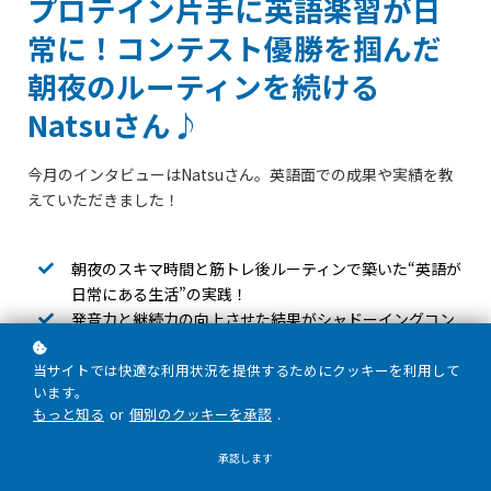
プロテイン片手に英語楽習が日
常に！コンテスト優勝を掴んだ
朝夜のルーティンを続ける
Natsuさん♪
今月のインタビューはNatsuさん。英語面での成果や実績を教
えていただきました！
朝夜のスキマ時間と筋トレ後ルーティンで築いた“英語が
日常にある生活”の実践！
発音力と継続力の向上させた結果がシャドーイングコン
テスト優勝！
「5分だけでもOK」のマインドで挫折を乗り越え、仲間
当サイトでは快適な利用状況を提供するためにクッキーを利用して
います。
と共に前向きな挑戦を続ける楽習習慣を継続中♪
もっと知る
or
個別のクッキーを承認
.
承認します