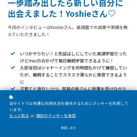
一歩踏み出したら新しい自分に
出会えました！Yoshieさん♡
今月のインタビューはYoshieさん。英語面での成果や実績を教
えていただきました！
いつかやりたい！と先延ばしにしていた英語学習だった
けどmscのおかげで毎日継続学習できるように！
入部当初はシャドーイングを何時間もかけて練習してい
たが、継続することでスラスラ滑らかに発音できるよう
に
子育てと両立しつつ、部員の皆さんに刺激を受けながら
英語学習を継続し、英語がどんどん好きになっている自
分に驚き！
当サイトでは快適な利用状況を提供するためにクッキーを利用して
います。
もっと知る
or
個別のクッキーを承認
.
承認します