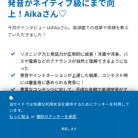
発音がネイティブ級にまで向
上！Aikaさん♡
今月のインタビューはAikaさん。英語面での成果や実績を教え
ていただきました！
リスニング力と発話力が圧倒的に成長！洋画や洋楽、バ
スや電車などのアナウンスが自然と理解できるようにな
った
発音やイントネーションが上達した結果、コンテスト時
には審査員に褒められる発音に！
豊富なコンテンツに対して、手頃な金額で英語学習がで
きる。アットホームな楽しい仲間もいて最高のClub！
当サイトでは快適な利用状況を提供するためにクッキーを利用して
います。
もっと知る
or
個別のクッキーを承認
.
承認します