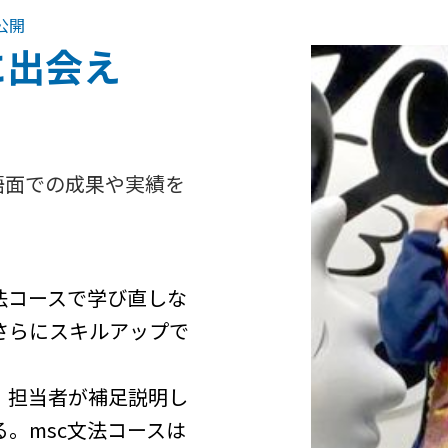
 公開
に出会え
語面での成果や実績を
法コースで学び直しな
さらにスキルアップで
、担当者が補足説明し
。msc文法コースは