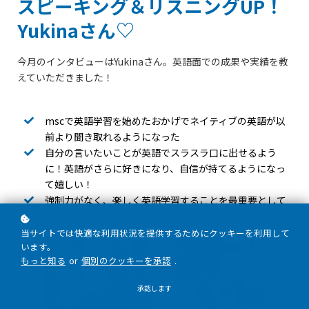
スピーキング＆リスニングUP！
Yukinaさん♡
今月のインタビューはYukinaさん。英語面での成果や実績を教
えていただきました！
mscで英語学習を始めたおかげでネイティブの英語が以
前より聞き取れるようになった
自分の言いたいことが英語でスラスラ口に出せるよう
に！英語がさらに好きになり、自信が持てるようになっ
て嬉しい！
強制力がなく、楽しく英語学習することを最重要として
いるので無理なく英語学習が続けられる
当サイトでは快適な利用状況を提供するためにクッキーを利用して
います。
もっと知る
or
個別のクッキーを承認
.
承認します