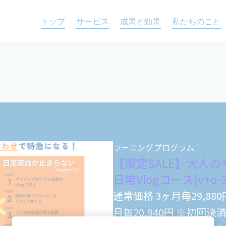
トップ
サービス
成果と効果
私たちのこと
ラーニングプログラム
【限定SALE】大人
日常Vlogコース(v+o-3
通常価格 3ヶ月毎29,880
月毎20,940円 ※初回決済時