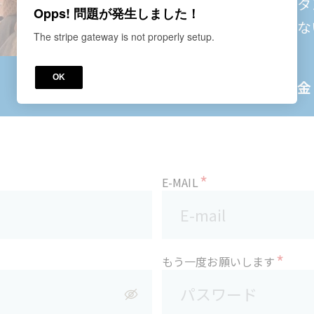
後、必ず“申請する“ボ
Opps! 問題が発生しました！
※ご解約のお申し出がな
The stripe gateway is not properly setup.
的に更新されます。
OK
サブスクリプション料金
*
E-MAIL
*
もう一度お願いします