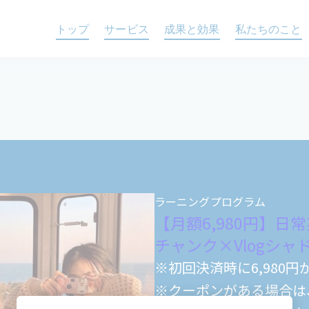
トップ
サービス
成果と効果
私たちのこと
ラーニングプログラム
【月額6,980円】日
チャンク×Vlogシャド
1-2601)
※初回決済時に6,980
※クーポンがある場合は