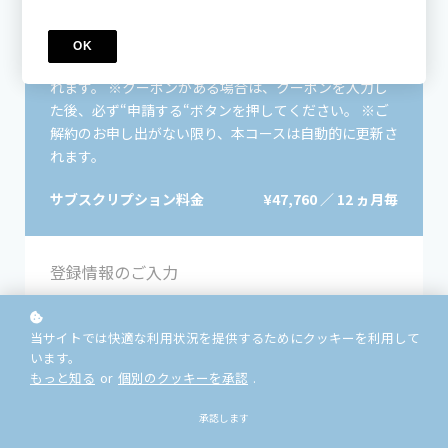
【月額3980円x12】日常英語が止まらない！チ
ャンク×Vlogシャドーイングコース
OK
※初回決済時に3,980円x12=47,760円が引き落としさ
れます。 ※クーポンがある場合は、クーポンを入力し
た後、必ず“申請する“ボタンを押してください。 ※ご
解約のお申し出がない限り、本コースは自動的に更新さ
れます。
サブスクリプション料金
¥47,760 ／ 12 ヵ月毎
登録情報のご入力
*
お名前
当サイトでは快適な利用状況を提供するためにクッキーを利用して
います。
もっと知る
or
個別のクッキーを承認
.
*
E-MAIL
承認します