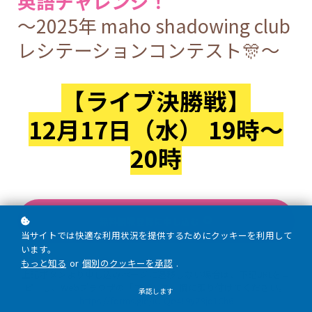
英語チャレンジ！
〜2025年 maho shadowing club
レシテーションコンテスト🎊〜
【ライブ決勝戦】
12月17日（水） 19時～
20時
無料観戦登録に申し込む
当サイトでは快適な利用状況を提供するためにクッキーを利用して
います。
もっと知る
or
個別のクッキーを承認
.
上記ボタンより申し込みページに遷移しない場合は、下記URLをコ
ピーし、Webブラウザの「アドレス」欄に張り付けてください。
承認します
https://forms.gle/iCfQe4L9yZ9jo1Ch6