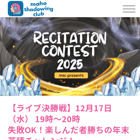
私たちのこと
お問合せ
Sign in
Sign up
【ライブ決勝戦】12月17日
（水） 19時～20時
失敗OK！楽しんだ者勝ちの年末