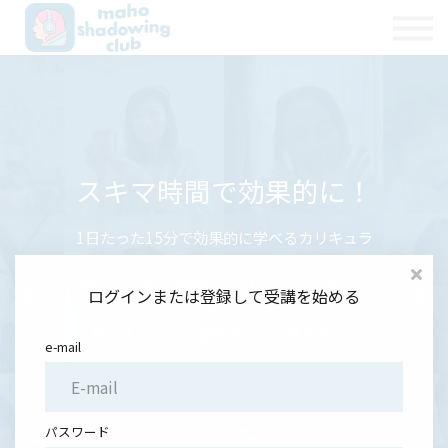
私たちのこと
お問合せ
Sign in
Sign up
優れたコストパフォーマ
続けられる安定した仕組
こだわりの英語音声
同じ目標を持った人と繋
スキマ時間で効果的に！
裏付けのある効果
ンス
み
自信が持てる環境
がれる！
コンテンツ教材は、様々な発音特徴の英語
1日たった15分で効果的に学べるカリキュラ
人気のコンテンツは全てmahoのオリジナ
発音解説レッスンやシャドーイング等の英
を聞き取ることできるように考案されてい
やる気が出ない日は“30秒でできる“シャド
英語を話す時の恐怖感、自信のなさを克服
ム。
ル。
同じような状況、目標を持つ同年代の方と
語コンテンツが
るだけでなく、耳に心地良い声で何度聞い
ーイングもご用意。
楽しくスキマ時間にシャドーイングをして
留学なしの独学で綺麗な英語が話せるよう
できる
いつでも見放題・やり放題！
のつながりや交流、
ログインまたは登録して受講を始める
ても飽きません
日々の学習の最後にはその日の学習を記録
前向きな内容でシャドーイングができる。
になるメソッドであることは、
いるだけで
平均的なオンライン英語教室の価格を圧倒
情報交換ができる学習コミュニティも大人
ミュージシャンでもあるmahoのこだわりの
できる掲示板もあり
聞こえること、話せることが増えます。
maho自身に裏付けられています。
的に下回る価格で好きなだけ効率的に学ぶ
気！
ひとつ
e-mail
達成感を見出しやすい。
ことができます。
サービス詳細
パスワード
サービス詳細
サービス詳細
サービス詳細
サービス詳細