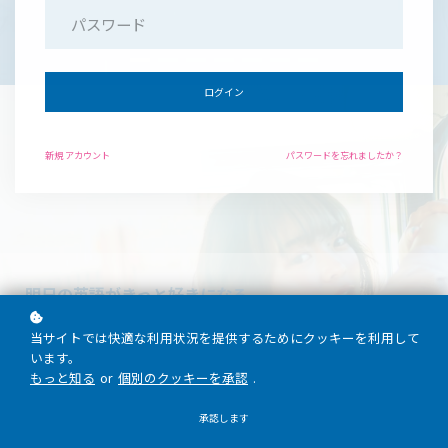
サービス詳細
サービス詳細
ログイン
新規
アカウント
パスワードを忘れましたか？
明日の英語がきっと好きになる
|
当サイトでは快適な利用状況を提供するためにクッキーを利用して
英語を話せるようになって気づいたこと。
います。
それは、英語は自分の中にある一番前向きで、一番最高の自分
もっと知る
or
個別のクッキーを承認
.
を引き出してくれる、そんな言葉だということ。私にとって今
や英語は、自分を自分でいさせてくれる”親友”のような存在で
承認します
す。みなさんにとっても英語がそんな存在になれるように、